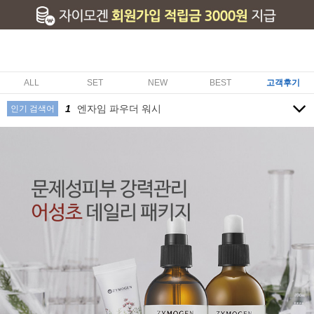
ALL
SET
NEW
BEST
고객후기
10
센텔라 발효 크림
1
엔자임 파우더 워시
인기 검색어
2
어성초 발효 2종 세트 (세럼/로션)
3
어성초 발효 세럼
4
발효콩 탄력 세럼
5
발효콩 탄력 크림
6
문제성 피부 루틴 3종세트
7
모이스처라이징 선크림 SPF35 PA++
8
미백 집중관리 패키지
9
페이셜 모이스처 오일
10
센텔라 발효 크림
1
엔자임 파우더 워시