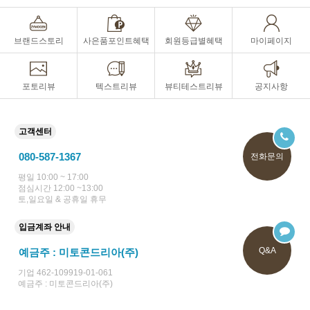
브랜드스토리
사은품포인트혜택
회원등급별혜택
마이페이지
포토리뷰
텍스트리뷰
뷰티테스트리뷰
공지사항
고객센터
080-587-1367
전화문의
평일 10:00 ~ 17:00
점심시간 12:00 ~13:00
토,일요일 & 공휴일 휴무
입금계좌 안내
Q&A
예금주 : 미토콘드리아(주)
기업 462-109919-01-061
예금주 : 미토콘드리아(주)