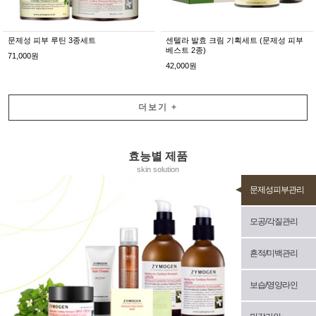
문제성 피부 루틴 3종세트
센텔라 발효 크림 기획세트 (문제성 피부
베스트 2종)
71,000원
42,000원
더보기
+
효능별 제품
skin solution
문제성피부관리
모공/각질관리
흔적/미백관리
보습/영양라인