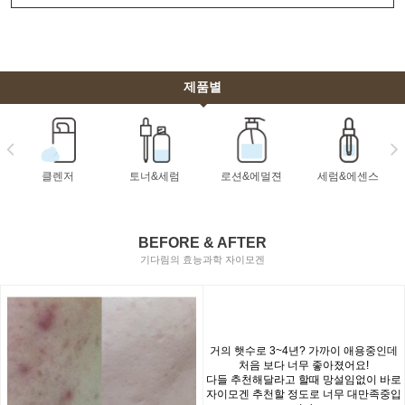
제품별
클렌저
토너&세럼
로션&에멀젼
세럼&에센스
BEFORE & AFTER
기다림의 효능과학 자이모겐
거의 햇수로 3~4년? 가까이 애용중인데
처음 보다 너무 좋아졌어요!
다들 추천해달라고 할때 망설임없이 바로
자이모겐 추천할 정도로 너무 대만족중입