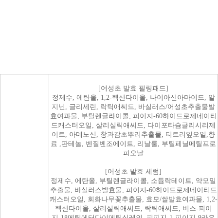
[어성초 발효 필링패드]
정제수, 에탄올, 1,2-헥산다이올, 나이아신아마이드, 알
지닌, 글리세린, 락틱애씨드, 바실러스/어성초추출물발
효여과물, 부틸렌글라이콜, 피이지-60하이드로제네이티
드캐스터오일, 살리실릭애씨드, 다이포타슘글리시리제
이트, 아데노신, 창과감초뿌리추출물, 티트리잎오일,향
료 ,판테놀, 벤질벤조에이트, 리날룰, 부틸페닐메틸프로
피오날
[어성초 발효 세럼]
정제수, 에탄올, 부틸렌글라이콜, 소듐락테이트, 약모밀
추출물, 바실러스발효물, 피이지-60하이드로제네이티드
캐스터오일, 회화나무꽃추출물, 효모/쌀발효여과물, 1,2-
헥산다이올, 살리실릭애씨드, 락틱애씨드, 비스-피이
지-18메틸에터다이메틸실레인, 피피지-1-피이지-9라우