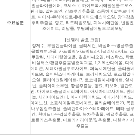
릴글라이콜에터, 코세스-7, 하이드록시에틸셀룰로오스,
판테놀, 알란토인, 감초뿌리추출물, 소듐하이알루로네이
트, 피이지-40하이드로제네이티드캐스터오일, 창과감초
주요성분
뿌리추출물, 향료, 티트리잎오일, 페녹시에탄올, 벤질벤
조에이트, 리날룰, 부틸페닐메틸프로피오날
[센텔라 발효 크림]
정제수, 부틸렌글라이콜, 글리세린, 바실러스/병풀추출
물발효여과물, 카프릴릭/카프릭트라이글리세라이드, 스
쿠알란, 세테아릴알코올, 호호바씨오일, 비즈왁스, 락토
바실러스/황금추출물발효여과물, 1,2-헥산다이올, 다이
메티콘, 세테아릴글루코사이드, 페녹시에탄올, 폴리솔베
이트60, 솔비탄스테아레이트, 보리지씨오일, 로즈힙열매
오일, 폴리아크릴레이트-13, 토코페릴아세테이트, 알지
닌, 폴리아이소부텐, 황금추출물, 향료, 카보머, 알란토
인, 다이포타슘글리시리제이트, 아시아티코사이드, 판테
놀, 세라마이드엔피, 아시아틱애씨드, 마데카식애씨드,
아데노신, 소듐하이알루로네이트, 폴리솔베이트20, 목련
나무껍질추출물, 솔비탄아이소스테아레이트, 베타-글루
칸, 흰버드나무껍질추출물, 녹차추출물, 왕귤추출물, 프
로폴리스추출물, 마트리카리아꽃/잎추출물, 나한백가지
추출물