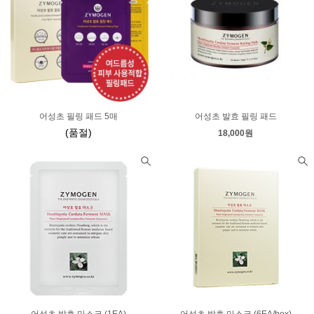
어성초 필링 패드 5매
어성초 발효 필링 패드
(품절)
18,000원