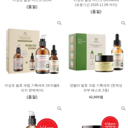
어성초 발효 마스크 (1EA)
어성초 발효 마스크 (6EA/box)
(유효기간 2026.11.09 까지)
(품절)
(품절)
어성초 발효 세럼 기획세트 (트러블&
센텔라 발효 크림 기획세트 (문제성
피지 완벽케어)
피부 베스트 2종)
(품절)
42,000원