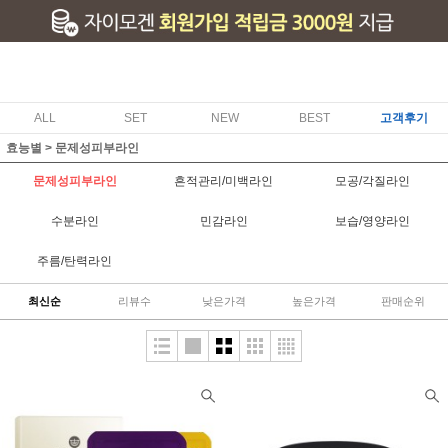
ALL
SET
NEW
BEST
고객후기
효능별
>
문제성피부라인
문제성피부라인
흔적관리/미백라인
모공/각질라인
수분라인
민감라인
보습/영양라인
주름/탄력라인
최신순
리뷰수
낮은가격
높은가격
판매순위