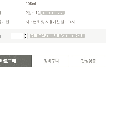
105ml
간
2일 ~ 4일
통기한
제조번호 및 사용기한 별도표시
택