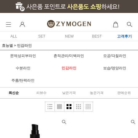
ALL
SET
NEW
BEST
고객후기
효능별
>
민감라인
문제성피부라인
흔적관리/미백라인
모공/각질라인
수분라인
민감라인
보습/영양라인
주름/탄력라인
최신순
리뷰수
낮은가격
높은가격
판매순위