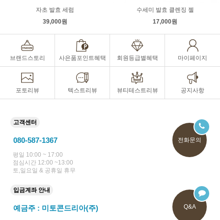
자초 발효 세럼
수세미 발효 클렌징 젤
39,000원
17,000원
브랜드스토리
사은품포인트혜택
회원등급별혜택
마이페이지
포토리뷰
텍스트리뷰
뷰티테스트리뷰
공지사항
고객센터
080-587-1367
전화문의
평일 10:00 ~ 17:00
점심시간 12:00 ~13:00
토,일요일 & 공휴일 휴무
입금계좌 안내
Q&A
예금주 : 미토콘드리아(주)