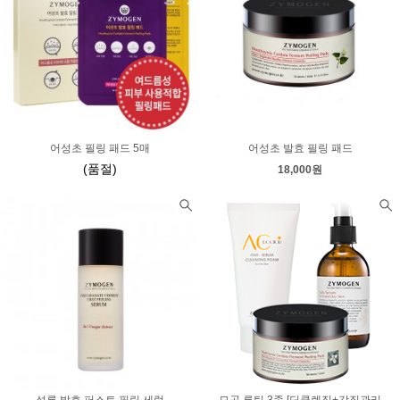
어성초 필링 패드 5매
어성초 발효 필링 패드
(품절)
18,000원