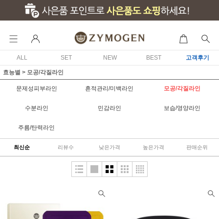
ALL
SET
NEW
BEST
고객후기
효능별
>
모공/각질라인
문제성피부라인
흔적관리/미백라인
모공/각질라인
수분라인
민감라인
보습/영양라인
주름/탄력라인
최신순
리뷰수
낮은가격
높은가격
판매순위