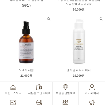
석류 발효 퍼스트 필링 세럼
모공 루틴 3종 [딥클렌징+각질관리
+모공탄력 데일리 케어]
(품절)
50,000원
오배자 세럼
엔자임 파우더 워시
21,000원
19,000원
브랜드스토리
사은품포인트혜택
회원등급별혜택
마이페이지